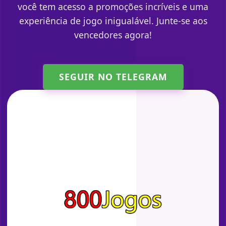
você tem acesso a promoções incríveis e uma
experiência de jogo inigualável. Junte-se aos
vencedores agora!
SEGUIR NO TELEGRAM