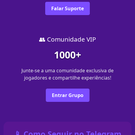
Falar Suporte
👥 Comunidade VIP
1000+
Junte-se a uma comunidade exclusiva de
jogadores e compartilhe experiências!
Entrar Grupo
📱 Como Seguir no Telegram