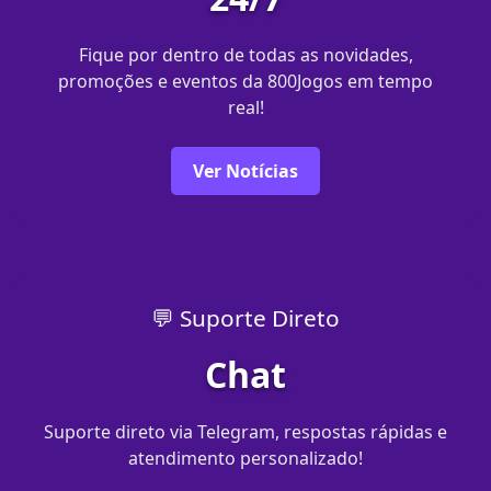
Fique por dentro de todas as novidades,
promoções e eventos da 800Jogos em tempo
real!
Ver Notícias
💬 Suporte Direto
Chat
Suporte direto via Telegram, respostas rápidas e
atendimento personalizado!