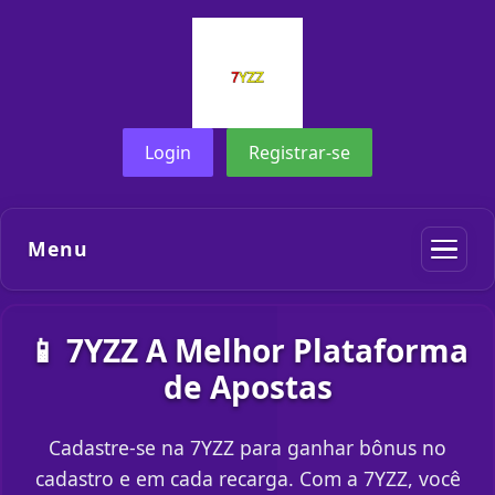
Login
Registrar-se
Menu
📱 7YZZ A Melhor Plataforma
de Apostas
Cadastre-se na 7YZZ para ganhar bônus no
cadastro e em cada recarga. Com a 7YZZ, você