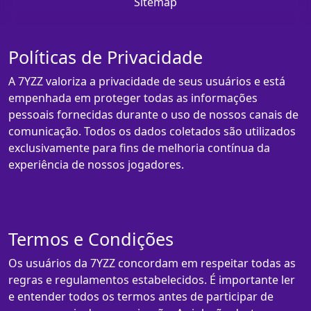
Sitemap
Políticas de Privacidade
A 7YZZ valoriza a privacidade de seus usuários e está
empenhada em proteger todas as informações
pessoais fornecidas durante o uso de nossos canais de
comunicação. Todos os dados coletados são utilizados
exclusivamente para fins de melhoria contínua da
experiência de nossos jogadores.
Termos e Condições
Os usuários da 7YZZ concordam em respeitar todas as
regras e regulamentos estabelecidos. É importante ler
e entender todos os termos antes de participar de