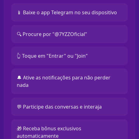
📱 Baixe o app Telegram no seu dispositivo
🔍 Procure por "@7YZZOficial"
👆 Toque em "Entrar" ou "Join"
🔔 Ative as notificações para não perder
nada
💬 Participe das conversas e interaja
🎁 Receba bônus exclusivos
automaticamente