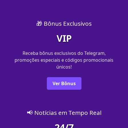
🎁 Bônus Exclusivos
VIP
Receba bônus exclusivos do Telegram,
promoções especiais e códigos promocionais
únicos!
Ver Bônus
📢 Notícias em Tempo Real
24/7