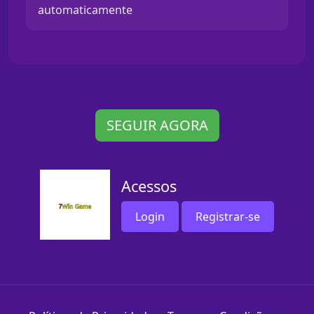
automaticamente
SEGUIR AGORA
Acessos
Login
Registrar-se