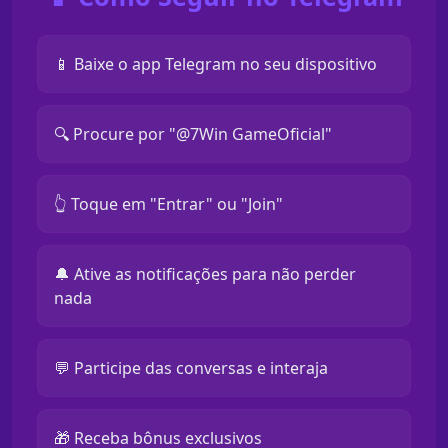
📱 Baixe o app Telegram no seu dispositivo
🔍 Procure por "@7Win GameOficial"
👆 Toque em "Entrar" ou "Join"
🔔 Ative as notificações para não perder
nada
💬 Participe das conversas e interaja
🎁 Receba bônus exclusivos