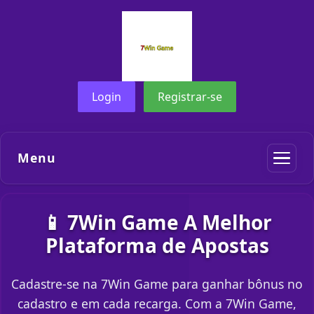
Login
Registrar-se
Menu
📱 7Win Game A Melhor
Plataforma de Apostas
Cadastre-se na 7Win Game para ganhar bônus no
cadastro e em cada recarga. Com a 7Win Game,