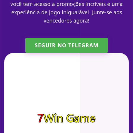
você tem acesso a promoções incríveis e uma
experiência de jogo inigualável. Junte-se aos
vencedores agora!
SEGUIR NO TELEGRAM