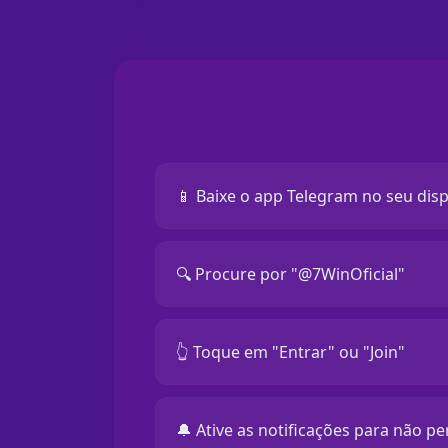
📱 Baixe o app Telegram no seu disp
🔍 Procure por "@7WinOficial"
👆 Toque em "Entrar" ou "Join"
🔔 Ative as notificações para não p