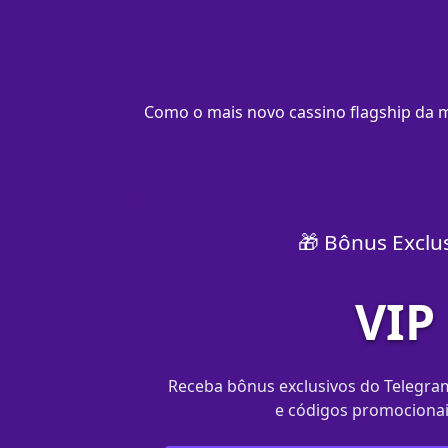
Como o mais novo cassino flagship da ma
🎁 Bônus Exclu
VIP
Receba bônus exclusivos do Telegra
e códigos promocionai