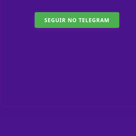
SEGUIR NO TELEGRAM