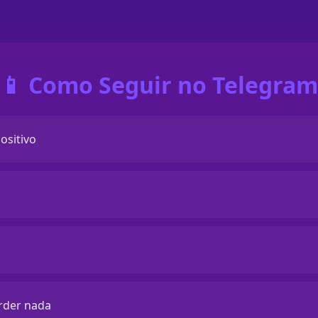
📱 Como Seguir no Telegram
ositivo
erder nada