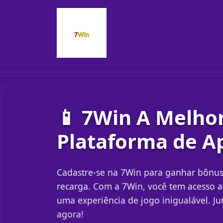
📱 7Win A Melho
Plataforma de A
Cadastre-se na 7Win para ganhar bônus
recarga. Com a 7Win, você tem acesso a
uma experiência de jogo inigualável. J
agora!