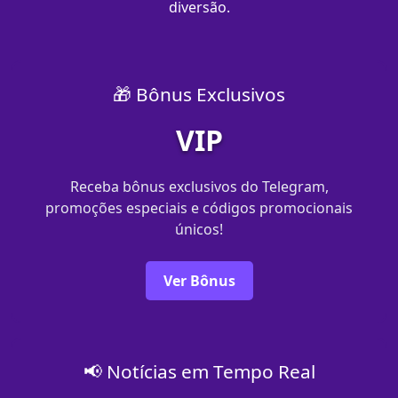
diversão.
🎁 Bônus Exclusivos
VIP
Receba bônus exclusivos do Telegram,
promoções especiais e códigos promocionais
únicos!
Ver Bônus
📢 Notícias em Tempo Real