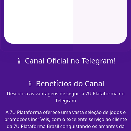
📱 Canal Oficial no Telegram!
📱 Benefícios do Canal
Descubra as vantagens de seguir a 7U Plataforma no
Telegram
A 7U Plataforma oferece uma vasta seleção de jogos e
promoções incríveis, com o excelente serviço ao cliente
da 7U Plataforma Brasil conquistando os amantes da