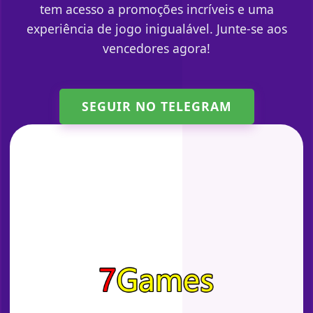
tem acesso a promoções incríveis e uma
experiência de jogo inigualável. Junte-se aos
vencedores agora!
SEGUIR NO TELEGRAM