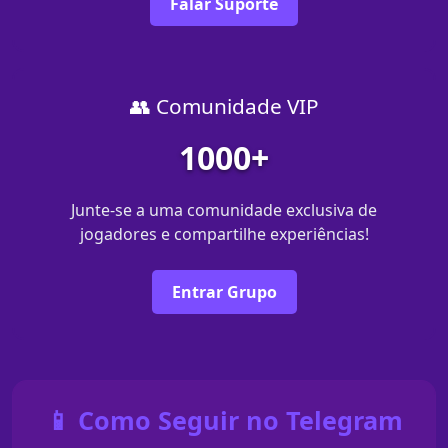
Falar Suporte
👥 Comunidade VIP
1000+
Junte-se a uma comunidade exclusiva de
jogadores e compartilhe experiências!
Entrar Grupo
📱 Como Seguir no Telegram