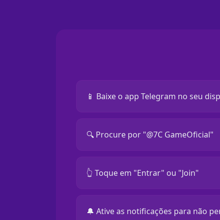
📱 Baixe o app Telegram no seu disp
🔍 Procure por "@7C GameOficial"
👆 Toque em "Entrar" ou "Join"
🔔 Ative as notificações para não p