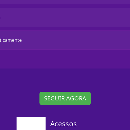
a
aticamente
SEGUIR AGORA
Acessos