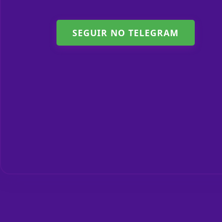
SEGUIR NO TELEGRAM