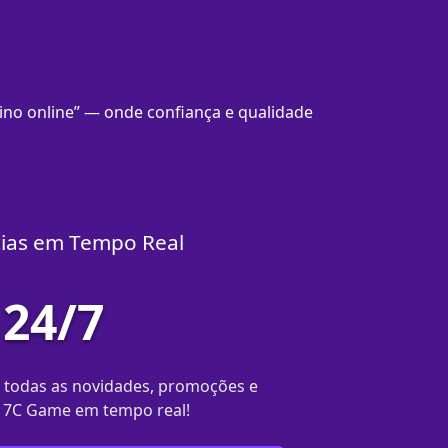
ino online” — onde confiança e qualidade
cias em Tempo Real
24/7
e todas as novidades, promoções e
 7C Game em tempo real!