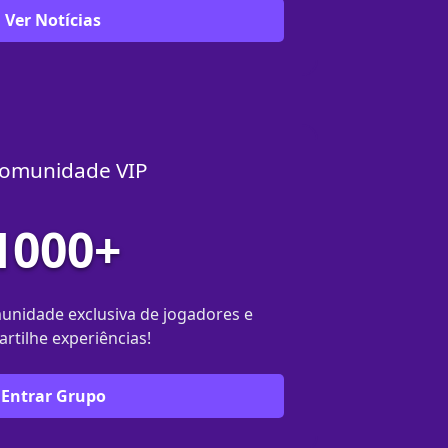
Ver Notícias
Comunidade VIP
1000+
unidade exclusiva de jogadores e
rtilhe experiências!
Entrar Grupo