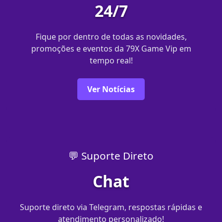
24/7
Fique por dentro de todas as novidades,
promoções e eventos da 79X Game Vip em
tempo real!
Ver Notícias
💬 Suporte Direto
Chat
Suporte direto via Telegram, respostas rápidas e
atendimento personalizado!