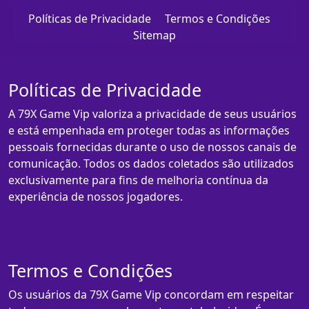
Políticas de Privacidade
Termos e Condições
Sitemap
Políticas de Privacidade
A 79X Game Vip valoriza a privacidade de seus usuários
e está empenhada em proteger todas as informações
pessoais fornecidas durante o uso de nossos canais de
comunicação. Todos os dados coletados são utilizados
exclusivamente para fins de melhoria contínua da
experiência de nossos jogadores.
Termos e Condições
Os usuários da 79X Game Vip concordam em respeitar