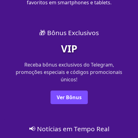
favoritos em smartphones e tablets.
🎁 Bônus Exclusivos
VIP
Receba bônus exclusivos do Telegram,
promoções especiais e códigos promocionais
únicos!
Ver Bônus
📢 Notícias em Tempo Real