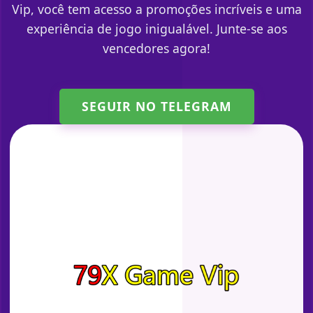
Vip, você tem acesso a promoções incríveis e uma
experiência de jogo inigualável. Junte-se aos
vencedores agora!
SEGUIR NO TELEGRAM