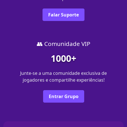
Falar Suporte
👥 Comunidade VIP
1000+
Junte-se a uma comunidade exclusiva de
jogadores e compartilhe experiências!
Entrar Grupo