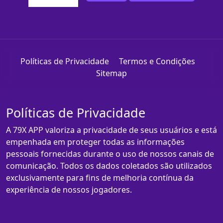
Políticas de Privacidade
Termos e Condições
Sitemap
Políticas de Privacidade
A 79X APP valoriza a privacidade de seus usuários e está
empenhada em proteger todas as informações
pessoais fornecidas durante o uso de nossos canais de
comunicação. Todos os dados coletados são utilizados
exclusivamente para fins de melhoria contínua da
experiência de nossos jogadores.