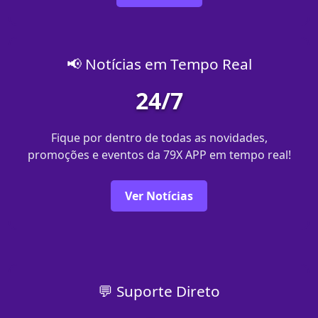
📢 Notícias em Tempo Real
24/7
Fique por dentro de todas as novidades,
promoções e eventos da 79X APP em tempo real!
Ver Notícias
💬 Suporte Direto