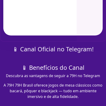
📱 Canal Oficial no Telegram!
📱 Benefícios do Canal
Descubra as vantagens de seguir a 79H no Telegram
A 79H 79H Brasil oferece jogos de mesa clássicos como
bacará, pôquer e blackjack — tudo em ambiente
imersivo e de alta fidelidade.