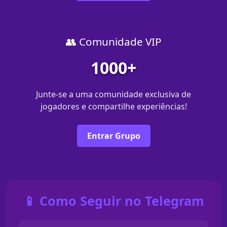
👥 Comunidade VIP
1000+
Junte-se a uma comunidade exclusiva de
jogadores e compartilhe experiências!
Entrar Grupo
📱 Como Seguir no Telegram