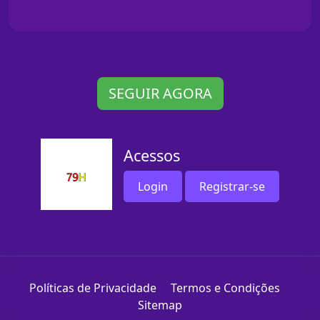
SEGUIR AGORA
Acessos
Login
Registrar-se
Políticas de Privacidade
Termos e Condições
Sitemap