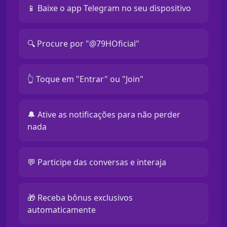
📱 Baixe o app Telegram no seu dispositivo
🔍 Procure por "@79HOficial"
👆 Toque em "Entrar" ou "Join"
🔔 Ative as notificações para não perder
nada
💬 Participe das conversas e interaja
🎁 Receba bônus exclusivos
automaticamente