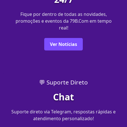
Fique por dentro de todas as novidades,
promoções e eventos da 79B.Com em tempo
real!
Ver Notícias
💬 Suporte Direto
Chat
Suporte direto via Telegram, respostas rápidas e
atendimento personalizado!