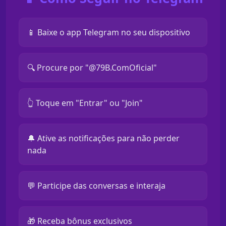
📱 Baixe o app Telegram no seu dispositivo
🔍 Procure por "@79B.ComOficial"
👆 Toque em "Entrar" ou "Join"
🔔 Ative as notificações para não perder
nada
💬 Participe das conversas e interaja
🎁 Receba bônus exclusivos