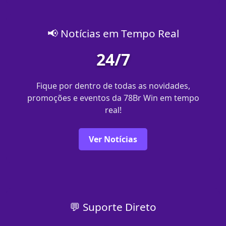
📢 Notícias em Tempo Real
24/7
Fique por dentro de todas as novidades,
promoções e eventos da 78Br Win em tempo
real!
Ver Notícias
💬 Suporte Direto