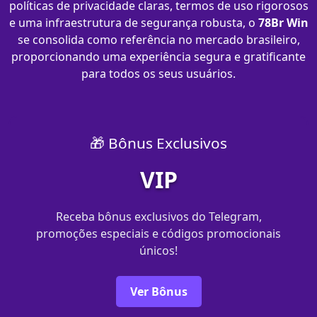
políticas de privacidade claras, termos de uso rigorosos
e uma infraestrutura de segurança robusta, o
78Br Win
se consolida como referência no mercado brasileiro,
proporcionando uma experiência segura e gratificante
para todos os seus usuários.
🎁 Bônus Exclusivos
VIP
Receba bônus exclusivos do Telegram,
promoções especiais e códigos promocionais
únicos!
Ver Bônus