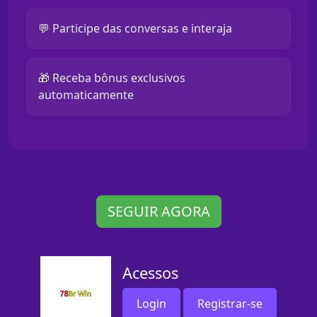
💬 Participe das conversas e interaja
🎁 Receba bônus exclusivos
automaticamente
SEGUIR AGORA
Acessos
Login
Registrar-se