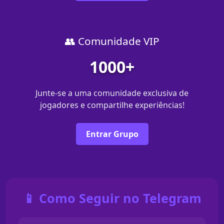
👥 Comunidade VIP
1000+
Junte-se a uma comunidade exclusiva de
jogadores e compartilhe experiências!
Entrar Grupo
📱 Como Seguir no Telegram