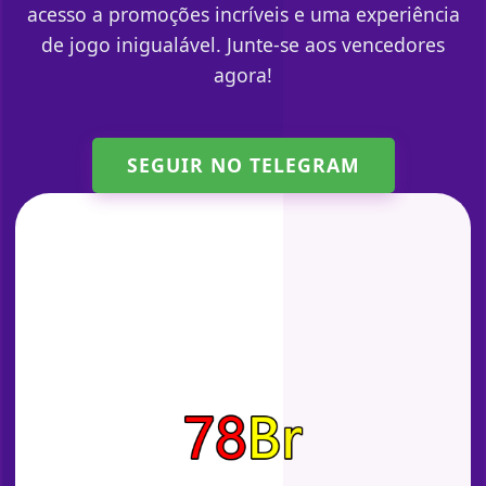
acesso a promoções incríveis e uma experiência
de jogo inigualável. Junte-se aos vencedores
agora!
SEGUIR NO TELEGRAM