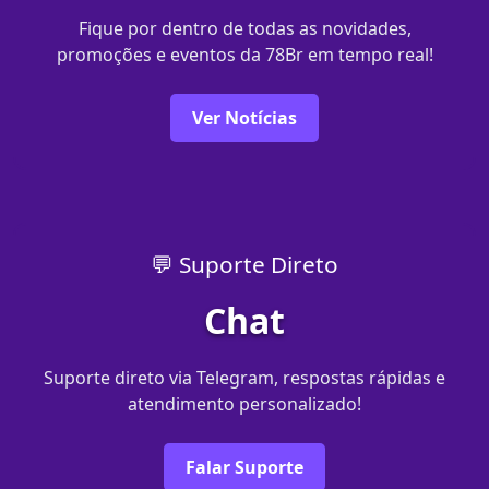
Fique por dentro de todas as novidades,
promoções e eventos da 78Br em tempo real!
Ver Notícias
💬 Suporte Direto
Chat
Suporte direto via Telegram, respostas rápidas e
atendimento personalizado!
Falar Suporte