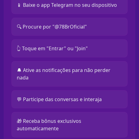
📱 Baixe o app Telegram no seu dispositivo
🔍 Procure por "@78BrOficial"
👆 Toque em "Entrar" ou "Join"
🔔 Ative as notificações para não perder
nada
💬 Participe das conversas e interaja
🎁 Receba bônus exclusivos
automaticamente