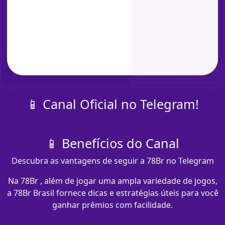
📱 Canal Oficial no Telegram!
📱 Benefícios do Canal
Descubra as vantagens de seguir a 78Br no Telegram
Na 78Br , além de jogar uma ampla variedade de jogos,
a 78Br Brasil fornece dicas e estratégias úteis para você
ganhar prêmios com facilidade.