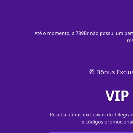
Até o momento, a 789Br não possui um perfil
re
🎁 Bônus Exclu
VIP
Receba bônus exclusivos do Telegra
e códigos promocionai