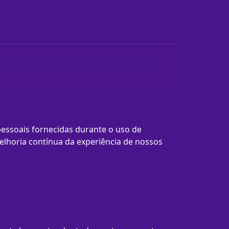
pessoais fornecidas durante o uso de
elhoria contínua da experiência de nossos