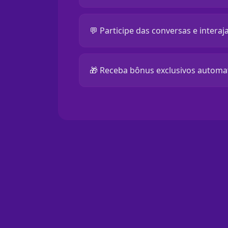
💬 Participe das conversas e interaj
🎁 Receba bônus exclusivos autom