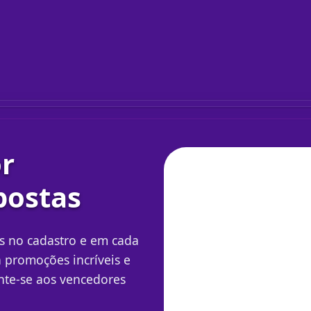
or
postas
s no cadastro e em cada
 promoções incríveis e
unte-se aos vencedores