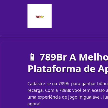
📱 789Br A Melh
Plataforma de A
Cadastre-se na 789Br para ganhar bônu
recarga. Com a 789Br, você tem acesso a
uma experiência de jogo inigualável. J
agora!