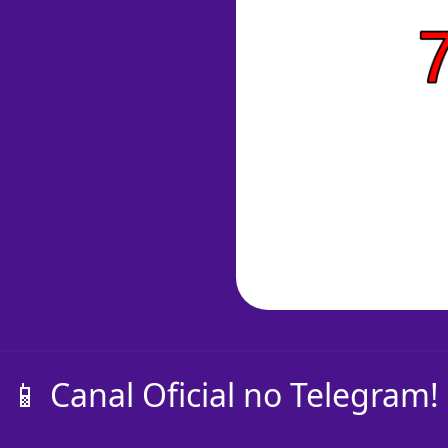
📱 Canal Oficial no Telegram!