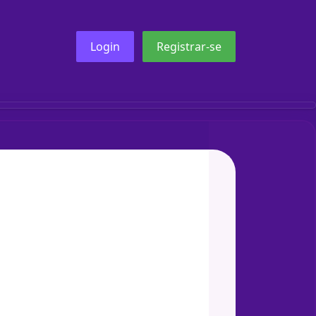
Login
Registrar-se