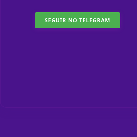
SEGUIR NO TELEGRAM