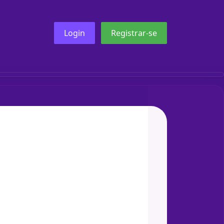
Login
Registrar-se