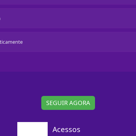
a
aticamente
SEGUIR AGORA
Acessos