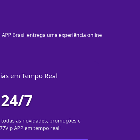
APP Brasil entrega uma experiência online
cias em Tempo Real
24/7
e todas as novidades, promoções e
 77Vip APP em tempo real!