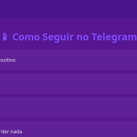
📱 Como Seguir no Telegram
ositivo
erder nada