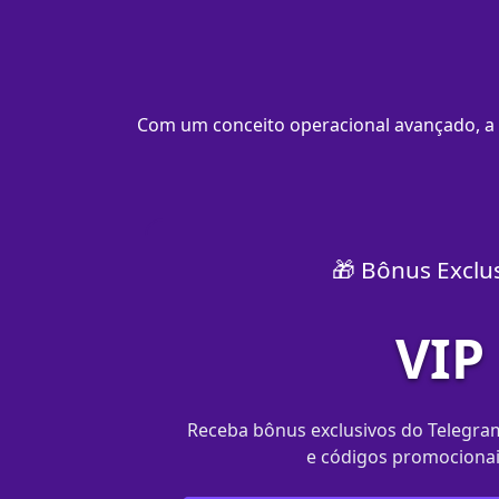
Com um conceito operacional avançado, a 
🎁 Bônus Exclu
VIP
Receba bônus exclusivos do Telegra
e códigos promocionai