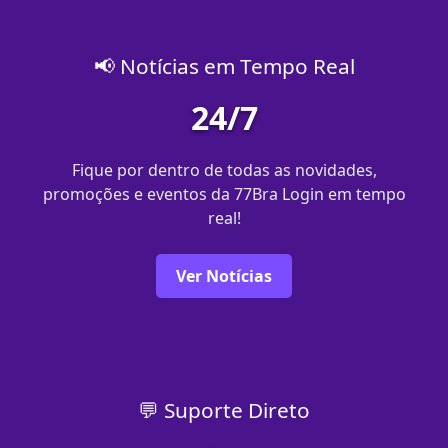
📢 Notícias em Tempo Real
24/7
Fique por dentro de todas as novidades,
promoções e eventos da 77Bra Login em tempo
real!
Ver Notícias
💬 Suporte Direto