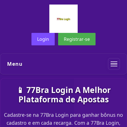
Login
Registrar-se
Menu
📱 77Bra Login A Melhor
Plataforma de Apostas
Cadastre-se na 77Bra Login para ganhar bônus no
cadastro e em cada recarga. Com a 77Bra Login,