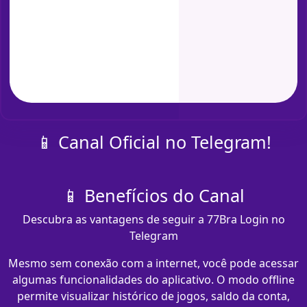
📱 Canal Oficial no Telegram!
📱 Benefícios do Canal
Descubra as vantagens de seguir a 77Bra Login no
Telegram
Mesmo sem conexão com a internet, você pode acessar
algumas funcionalidades do aplicativo. O modo offline
permite visualizar histórico de jogos, saldo da conta,