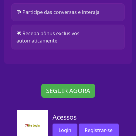
💬 Participe das conversas e interaja
🎁 Receba bônus exclusivos
automaticamente
SEGUIR AGORA
Acessos
Login
Registrar-se