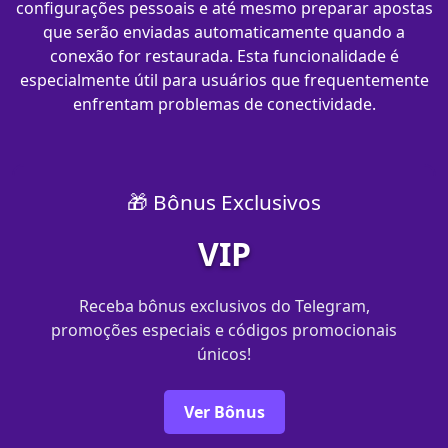
configurações pessoais e até mesmo preparar apostas
que serão enviadas automaticamente quando a
conexão for restaurada. Esta funcionalidade é
especialmente útil para usuários que frequentemente
enfrentam problemas de conectividade.
🎁 Bônus Exclusivos
VIP
Receba bônus exclusivos do Telegram,
promoções especiais e códigos promocionais
únicos!
Ver Bônus