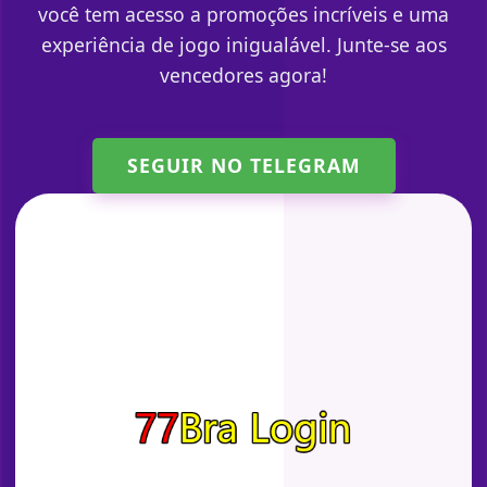
você tem acesso a promoções incríveis e uma
experiência de jogo inigualável. Junte-se aos
vencedores agora!
SEGUIR NO TELEGRAM