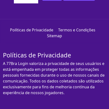
Políticas de Privacidade
Termos e Condições
Sitemap
Políticas de Privacidade
A 77Bra Login valoriza a privacidade de seus usuários e
está empenhada em proteger todas as informações
pessoais fornecidas durante o uso de nossos canais de
comunicação. Todos os dados coletados são utilizados
exclusivamente para fins de melhoria contínua da
experiência de nossos jogadores.