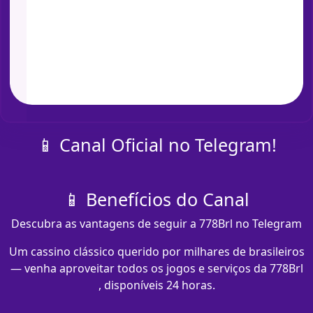
📱 Canal Oficial no Telegram!
📱 Benefícios do Canal
Descubra as vantagens de seguir a 778Brl no Telegram
Um cassino clássico querido por milhares de brasileiros
— venha aproveitar todos os jogos e serviços da 778Brl
, disponíveis 24 horas.