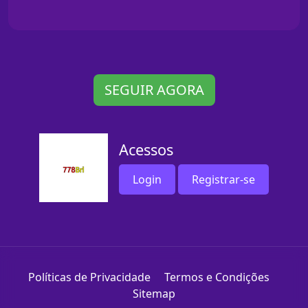
SEGUIR AGORA
Acessos
Login
Registrar-se
Políticas de Privacidade
Termos e Condições
Sitemap