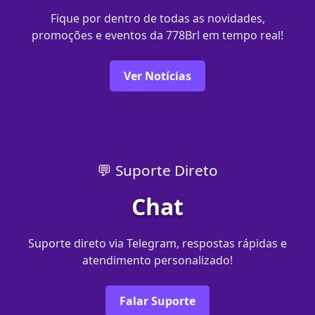
Fique por dentro de todas as novidades,
promoções e eventos da 778Brl em tempo real!
Ver Notícias
💬 Suporte Direto
Chat
Suporte direto via Telegram, respostas rápidas e
atendimento personalizado!
Falar Suporte