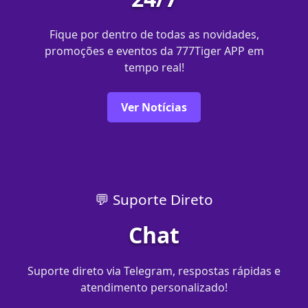
Fique por dentro de todas as novidades,
promoções e eventos da 777Tiger APP em
tempo real!
Ver Notícias
💬 Suporte Direto
Chat
Suporte direto via Telegram, respostas rápidas e
atendimento personalizado!