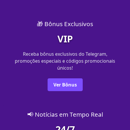
🎁 Bônus Exclusivos
VIP
Receba bônus exclusivos do Telegram,
promoções especiais e códigos promocionais
únicos!
Ver Bônus
📢 Notícias em Tempo Real
24/7