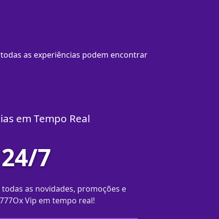
e todas as experiências podem encontrar
cias em Tempo Real
24/7
e todas as novidades, promoções e
 777Ox Vip em tempo real!