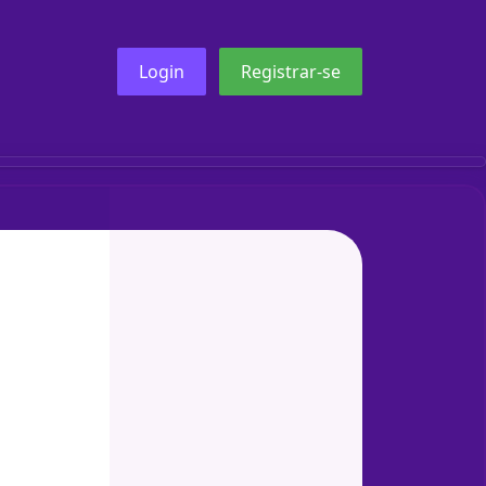
Login
Registrar-se