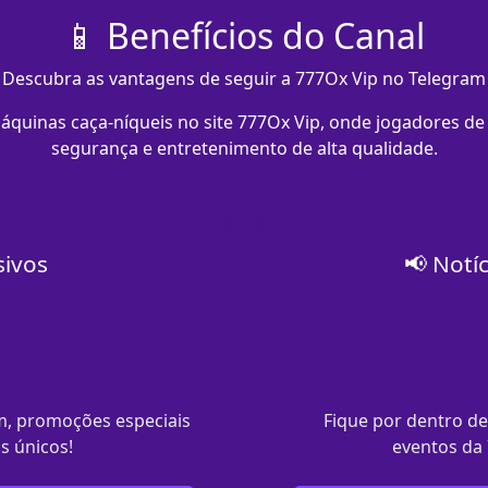
📱 Benefícios do Canal
Descubra as vantagens de seguir a 777Ox Vip no Telegram
áquinas caça-níqueis no site 777Ox Vip, onde jogadores d
segurança e entretenimento de alta qualidade.
sivos
📢 Notí
m, promoções especiais
Fique por dentro d
s únicos!
eventos da