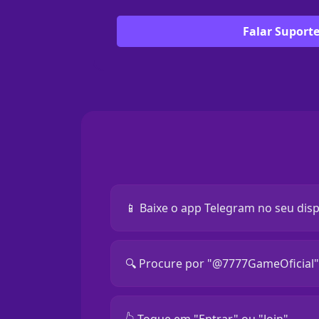
Falar Suport
📱 Baixe o app Telegram no seu disp
🔍 Procure por "@7777GameOficial"