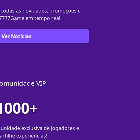
e todas as novidades, promoções e
 7777Game em tempo real!
Ver Notícias
Comunidade VIP
1000+
unidade exclusiva de jogadores e
rtilhe experiências!