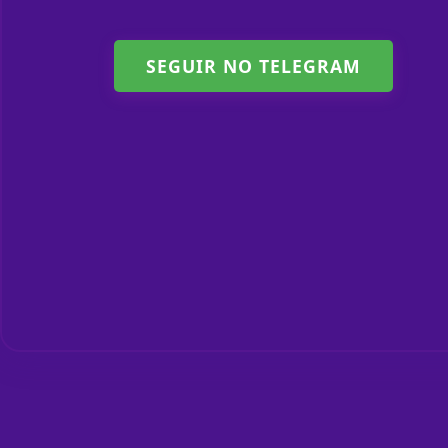
SEGUIR NO TELEGRAM