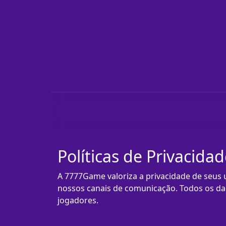
Políticas de Privacida
A 7777Game valoriza a privacidade de seus
nossos canais de comunicação. Todos os dad
jogadores.