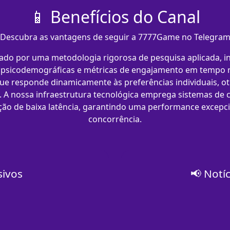
📱 Benefícios do Canal
Descubra as vantagens de seguir a 7777Game no Telegra
ado por uma metodologia rigorosa de pesquisa aplicada, 
s psicodemográficas e métricas de engajamento em tempo re
e responde dinamicamente às preferências individuais, 
o. A nossa infraestrutura tecnológica emprega sistemas de 
ação de baixa latência, garantindo uma performance excepc
concorrência.
sivos
📢 Notí