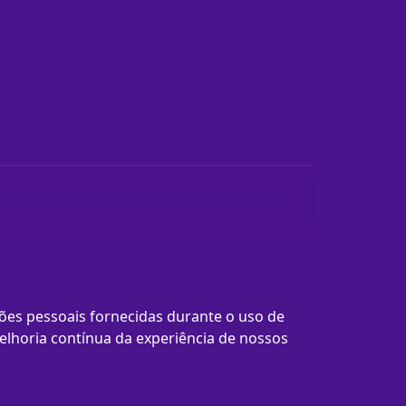
ões pessoais fornecidas durante o uso de
elhoria contínua da experiência de nossos