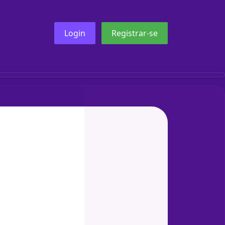
Login
Registrar-se