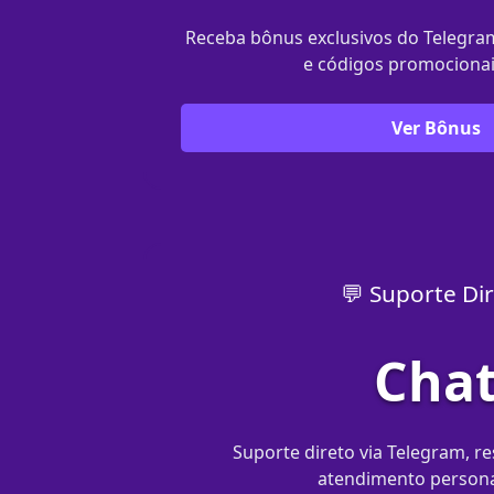
Receba bônus exclusivos do Telegra
e códigos promocionai
Ver Bônus
💬 Suporte Di
Cha
Suporte direto via Telegram, r
atendimento persona