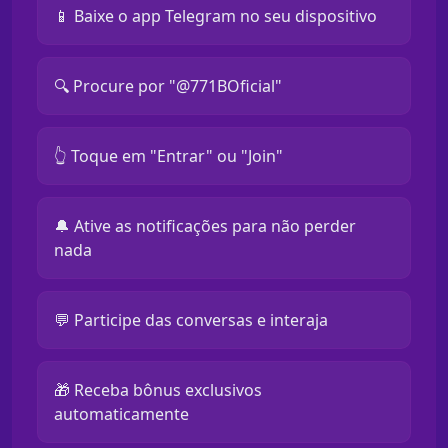
📱 Baixe o app Telegram no seu dispositivo
🔍 Procure por "@771BOficial"
👆 Toque em "Entrar" ou "Join"
🔔 Ative as notificações para não perder
nada
💬 Participe das conversas e interaja
🎁 Receba bônus exclusivos
automaticamente