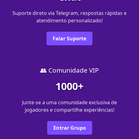
Suporte direto via Telegram, respostas rápidas e
atendimento personalizado!
Falar Suporte
👥 Comunidade VIP
1000+
Junte-se a uma comunidade exclusiva de
jogadores e compartilhe experiências!
Entrar Grupo