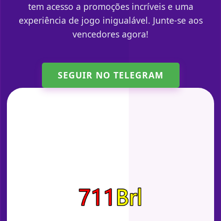
tem acesso a promoções incríveis e uma
experiência de jogo inigualável. Junte-se aos
vencedores agora!
SEGUIR NO TELEGRAM