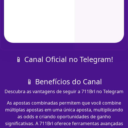
📱 Canal Oficial no Telegram!
📱 Benefícios do Canal
Descubra as vantagens de seguir a 711Brl no Telegram
As apostas combinadas permitem que você combine
múltiplas apostas em uma única aposta, multiplicando
as odds e criando oportunidades de ganho
significativas. A 711Brl oferece ferramentas avançadas