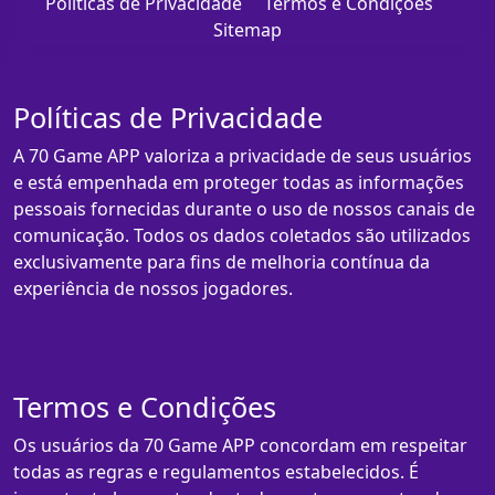
Políticas de Privacidade
Termos e Condições
Sitemap
Políticas de Privacidade
A 70 Game APP valoriza a privacidade de seus usuários
e está empenhada em proteger todas as informações
pessoais fornecidas durante o uso de nossos canais de
comunicação. Todos os dados coletados são utilizados
exclusivamente para fins de melhoria contínua da
experiência de nossos jogadores.
Termos e Condições
Os usuários da 70 Game APP concordam em respeitar
todas as regras e regulamentos estabelecidos. É