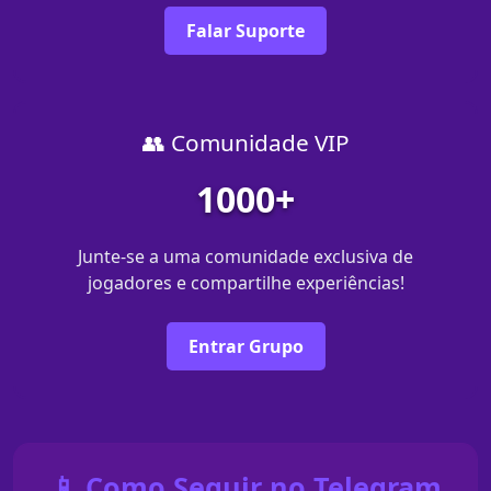
Falar Suporte
👥 Comunidade VIP
1000+
Junte-se a uma comunidade exclusiva de
jogadores e compartilhe experiências!
Entrar Grupo
📱 Como Seguir no Telegram