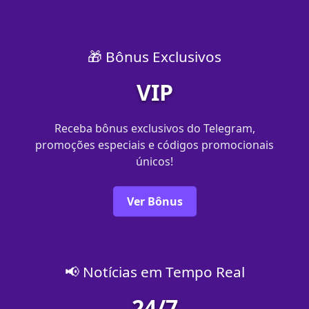
🎁 Bônus Exclusivos
VIP
Receba bônus exclusivos do Telegram,
promoções especiais e códigos promocionais
únicos!
Ver Bônus
📢 Notícias em Tempo Real
24/7