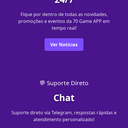
Fique por dentro de todas as novidades,
promoções e eventos da 70 Game APP em
tempo real!
Ver Notícias
💬 Suporte Direto
Chat
Suporte direto via Telegram, respostas rápidas e
atendimento personalizado!