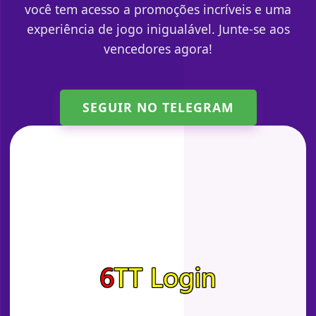
você tem acesso a promoções incríveis e uma
experiência de jogo inigualável. Junte-se aos
vencedores agora!
SEGUIR NO TELEGRAM