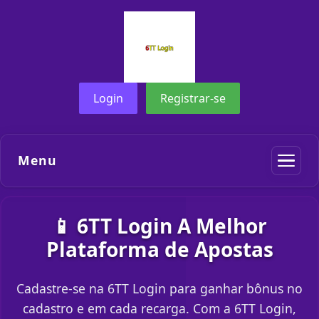
Login
Registrar-se
Menu
📱 6TT Login A Melhor
Plataforma de Apostas
Cadastre-se na 6TT Login para ganhar bônus no
cadastro e em cada recarga. Com a 6TT Login,