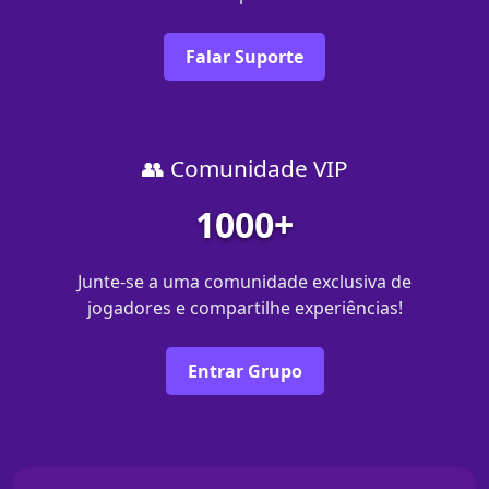
Falar Suporte
👥 Comunidade VIP
1000+
Junte-se a uma comunidade exclusiva de
jogadores e compartilhe experiências!
Entrar Grupo