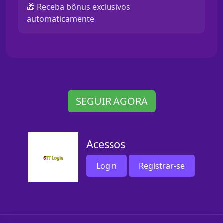
🎁 Receba bônus exclusivos
automaticamente
SEGUIR AGORA
Acessos
Login
Registrar-se