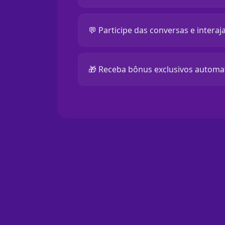
💬 Participe das conversas e interaj
🎁 Receba bônus exclusivos autom