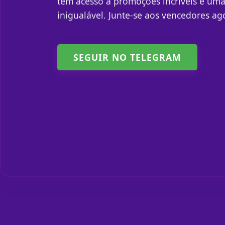
tem acesso a promoções incríveis e uma
inigualável. Junte-se aos vencedores ag
SEGUIR NO TELEGRAM