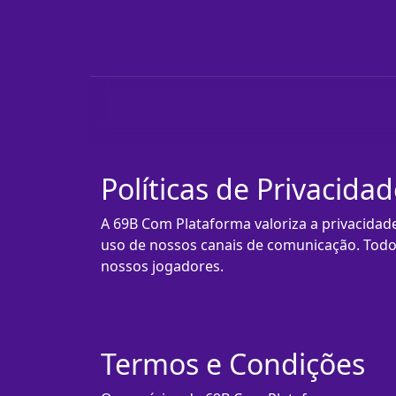
Políticas de Privacida
A 69B Com Plataforma valoriza a privacida
uso de nossos canais de comunicação. Todos
nossos jogadores.
Termos e Condições