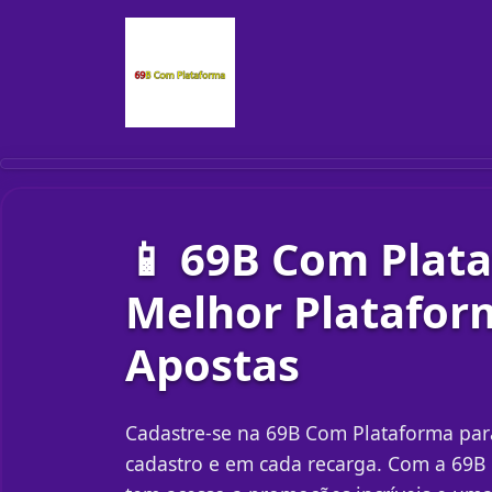
📱 69B Com Plat
Melhor Platafor
Apostas
Cadastre-se na 69B Com Plataforma pa
cadastro e em cada recarga. Com a 69B