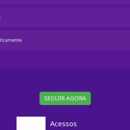
a
aticamente
SEGUIR AGORA
Acessos