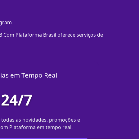
egram
B Com Plataforma Brasil oferece serviços de
cias em Tempo Real
24/7
e todas as novidades, promoções e
Com Plataforma em tempo real!