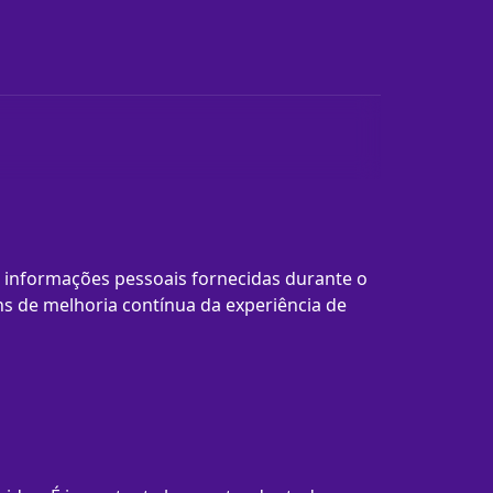
 informações pessoais fornecidas durante o
ns de melhoria contínua da experiência de