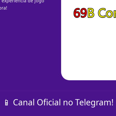
 experiência de jogo
ora!
📱 Canal Oficial no Telegram!