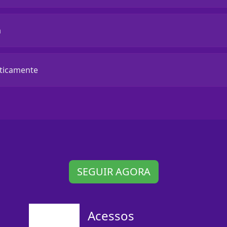
a
aticamente
SEGUIR AGORA
Acessos