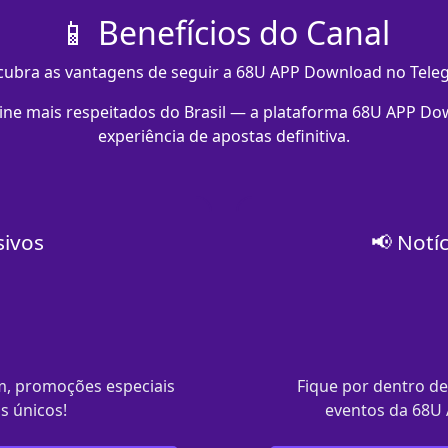
📱 Benefícios do Canal
cubra as vantagens de seguir a 68U APP Download no Tele
ne mais respeitados do Brasil — a plataforma 68U APP Down
experiência de apostas definitiva.
sivos
📢 Notí
m, promoções especiais
Fique por dentro d
s únicos!
eventos da 68U