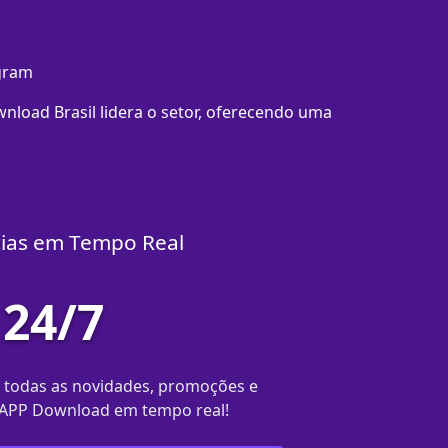
gram
load Brasil lidera o setor, oferecendo uma
cias em Tempo Real
24/7
e todas as novidades, promoções e
 APP Download em tempo real!