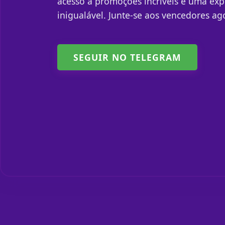
acesso a promoções incríveis e uma exp
inigualável. Junte-se aos vencedores ag
SEGUIR NO TELEGRAM