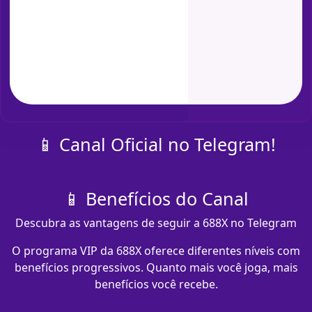
📱 Canal Oficial no Telegram!
📱 Benefícios do Canal
Descubra as vantagens de seguir a 688X no Telegram
O programa VIP da 688X oferece diferentes níveis com
benefícios progressivos. Quanto mais você joga, mais
benefícios você recebe.