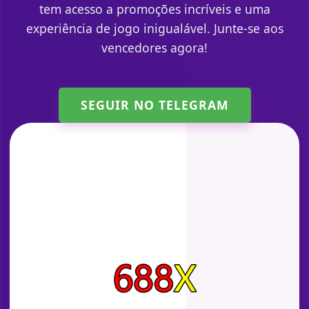
tem acesso a promoções incríveis e uma
experiência de jogo inigualável. Junte-se aos
vencedores agora!
SEGUIR NO TELEGRAM