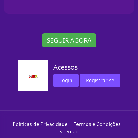
SEGUIR AGORA
Acessos
Login
Registrar-se
Políticas de Privacidade
Termos e Condições
Sitemap