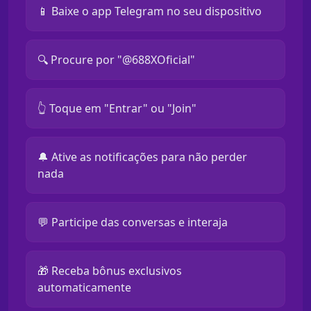
📱 Baixe o app Telegram no seu dispositivo
🔍 Procure por "@688XOficial"
👆 Toque em "Entrar" ou "Join"
🔔 Ative as notificações para não perder
nada
💬 Participe das conversas e interaja
🎁 Receba bônus exclusivos
automaticamente