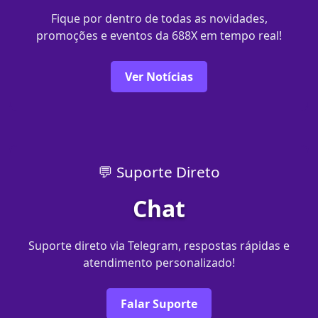
Fique por dentro de todas as novidades,
promoções e eventos da 688X em tempo real!
Ver Notícias
💬 Suporte Direto
Chat
Suporte direto via Telegram, respostas rápidas e
atendimento personalizado!
Falar Suporte