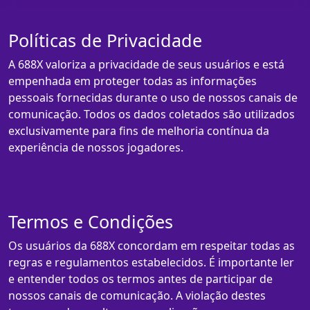
Políticas de Privacidade
A 688X valoriza a privacidade de seus usuários e está
empenhada em proteger todas as informações
pessoais fornecidas durante o uso de nossos canais de
comunicação. Todos os dados coletados são utilizados
exclusivamente para fins de melhoria contínua da
experiência de nossos jogadores.
Termos e Condições
Os usuários da 688X concordam em respeitar todas as
regras e regulamentos estabelecidos. É importante ler
e entender todos os termos antes de participar de
nossos canais de comunicação. A violação destes