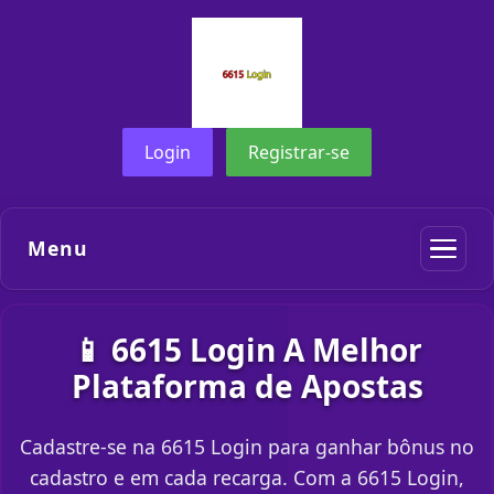
Login
Registrar-se
Menu
📱 6615 Login A Melhor
Plataforma de Apostas
Cadastre-se na 6615 Login para ganhar bônus no
cadastro e em cada recarga. Com a 6615 Login,