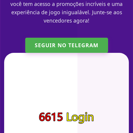
você tem acesso a promoções incríveis e uma
experiência de jogo inigualável. Junte-se aos
vencedores agora!
SEGUIR NO TELEGRAM