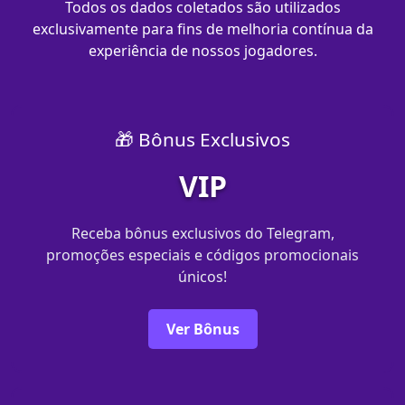
Todos os dados coletados são utilizados
exclusivamente para fins de melhoria contínua da
experiência de nossos jogadores.
🎁 Bônus Exclusivos
VIP
Receba bônus exclusivos do Telegram,
promoções especiais e códigos promocionais
únicos!
Ver Bônus