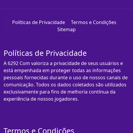
Políticas de Privacidade
Termos e Condições
Sitemap
Políticas de Privacidade
A 6292 Com valoriza a privacidade de seus usuários e
está empenhada em proteger todas as informações
pessoais fornecidas durante o uso de nossos canais de
comunicação. Todos os dados coletados são utilizados
exclusivamente para fins de melhoria contínua da
experiência de nossos jogadores.
Termos e Condições