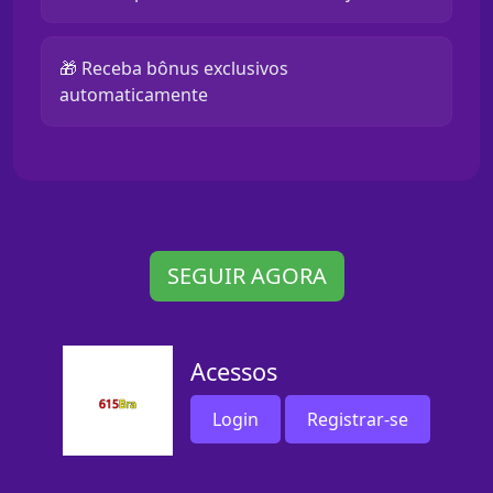
🎁 Receba bônus exclusivos
automaticamente
SEGUIR AGORA
Acessos
Login
Registrar-se