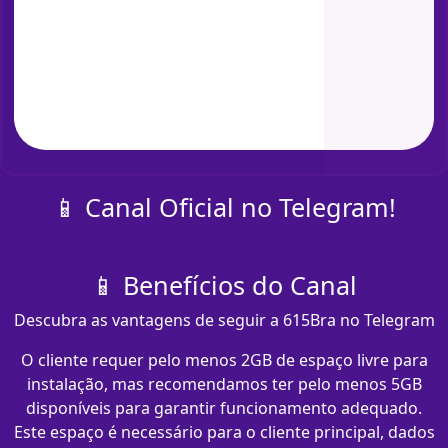
📱 Canal Oficial no Telegram!
📱 Benefícios do Canal
Descubra as vantagens de seguir a 615Bra no Telegram
O cliente requer pelo menos 2GB de espaço livre para
instalação, mas recomendamos ter pelo menos 5GB
disponíveis para garantir funcionamento adequado.
Este espaço é necessário para o cliente principal, dados