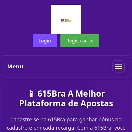
Login
Registrar-se
Menu
📱 615Bra A Melhor
Plataforma de Apostas
Cadastre-se na 615Bra para ganhar bônus no
cadastro e em cada recarga. Com a 615Bra, você