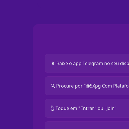
📱 Baixe o app Telegram no seu disp
🔍 Procure por "@5Xpg Com Platafo
👆 Toque em "Entrar" ou "Join"