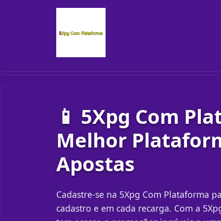
📱 5Xpg Com Pla
Melhor Platafor
Apostas
Cadastre-se na 5Xpg Com Plataforma p
cadastro e em cada recarga. Com a 5Xp