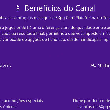
📱 Benefícios do Canal
bra as vantagens de seguir a 5Xpg Com Plataforma no Te
ara jogos onde há uma diferença clara de qualidade entre 
icada ao resultado final, permitindo que você aposte em eq
variedade de opções de handicap, desde handicaps simple
sivos
📢 Notí
m, promoções especiais
Fique por dentro d
s únicos!
eventos da 5Xpg 