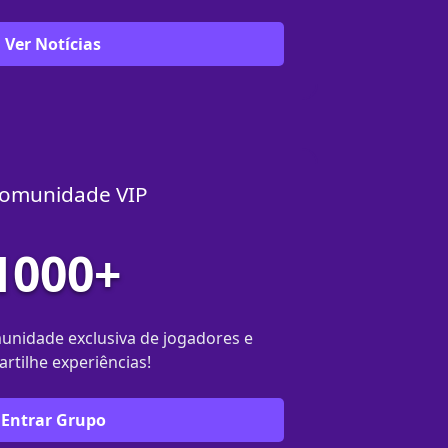
Ver Notícias
Comunidade VIP
1000+
unidade exclusiva de jogadores e
rtilhe experiências!
Entrar Grupo