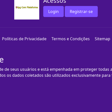
Acessos
Login
Registrar-se
Políticas de Privacidade
Termos e Condições
Sitemap
de
ade de seus usuários e está empenhada em proteger todas 
os os dados coletados são utilizados exclusivamente para 