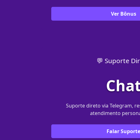
Ver Bônus
💬 Suporte Di
Cha
Suporte direto via Telegram, r
atendimento persona
Falar Suport