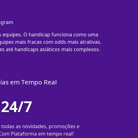
legram
as equipes. O handicap funciona como uma
uipes mais fracas com odds mais atrativas.
s até handicaps asiáticos mais complexos.
cias em Tempo Real
24/7
e todas as novidades, promoções e
Com Plataforma em tempo real!