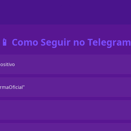
📱 Como Seguir no Telegram
ositivo
rmaOficial"