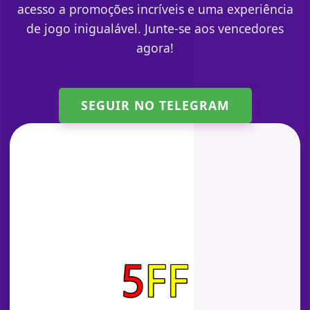
acesso a promoções incríveis e uma experiência
de jogo inigualável. Junte-se aos vencedores
agora!
SEGUIR NO TELEGRAM