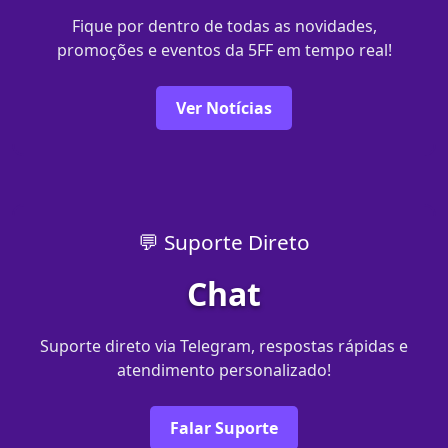
Fique por dentro de todas as novidades,
promoções e eventos da 5FF em tempo real!
Ver Notícias
💬 Suporte Direto
Chat
Suporte direto via Telegram, respostas rápidas e
atendimento personalizado!
Falar Suporte