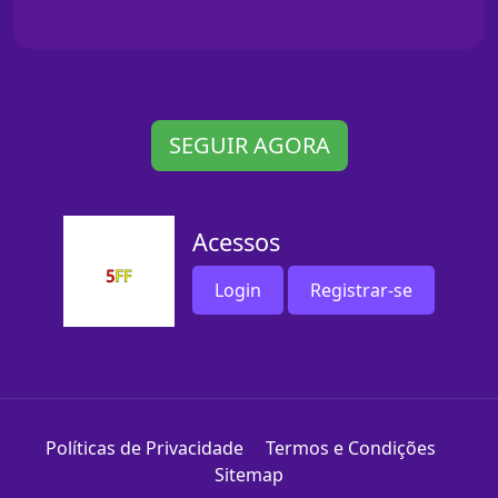
SEGUIR AGORA
Acessos
Login
Registrar-se
Políticas de Privacidade
Termos e Condições
Sitemap