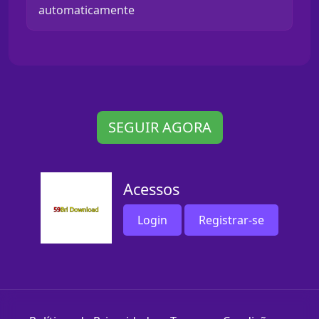
automaticamente
SEGUIR AGORA
Acessos
Login
Registrar-se