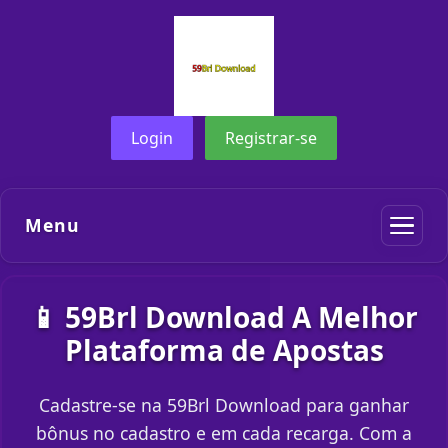
Login
Registrar-se
Menu
📱 59Brl Download A Melhor
Plataforma de Apostas
Cadastre-se na 59Brl Download para ganhar
bônus no cadastro e em cada recarga. Com a