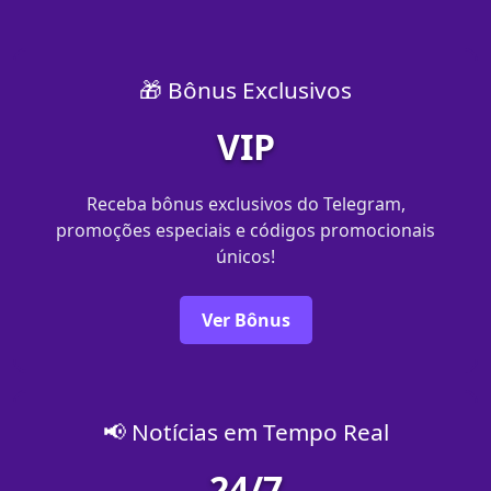
🎁 Bônus Exclusivos
VIP
Receba bônus exclusivos do Telegram,
promoções especiais e códigos promocionais
únicos!
Ver Bônus
📢 Notícias em Tempo Real
24/7