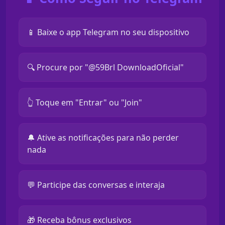
📱 Baixe o app Telegram no seu dispositivo
🔍 Procure por "@59Brl DownloadOficial"
👆 Toque em "Entrar" ou "Join"
🔔 Ative as notificações para não perder
nada
💬 Participe das conversas e interaja
🎁 Receba bônus exclusivos