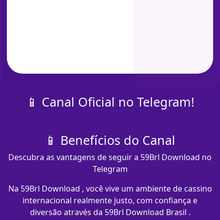
📱 Canal Oficial no Telegram!
📱 Benefícios do Canal
Descubra as vantagens de seguir a 59Brl Download no
Telegram
Na 59Brl Download , você vive um ambiente de cassino
internacional realmente justo, com confiança e
diversão através da 59Brl Download Brasil .