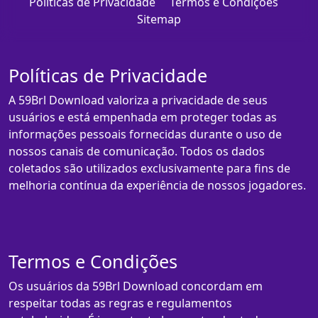
Políticas de Privacidade
Termos e Condições
Sitemap
Políticas de Privacidade
A 59Brl Download valoriza a privacidade de seus
usuários e está empenhada em proteger todas as
informações pessoais fornecidas durante o uso de
nossos canais de comunicação. Todos os dados
coletados são utilizados exclusivamente para fins de
melhoria contínua da experiência de nossos jogadores.
Termos e Condições
Os usuários da 59Brl Download concordam em
respeitar todas as regras e regulamentos