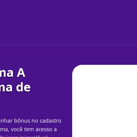
ma A
ma de
anhar bônus no cadastro
rma, você tem acesso a