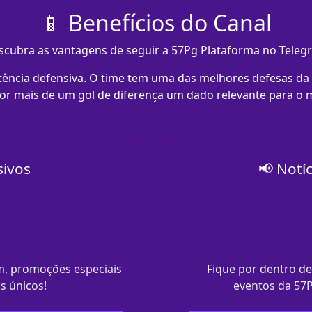
📱 Benefícios do Canal
scubra as vantagens de seguir a 57Pg Plataforma no Teleg
stência defensiva. O time tem uma das melhores defesas d
or mais de um gol de diferença um dado relevante para o 
sivos
📢 Notí
m, promoções especiais
Fique por dentro d
s únicos!
eventos da 57