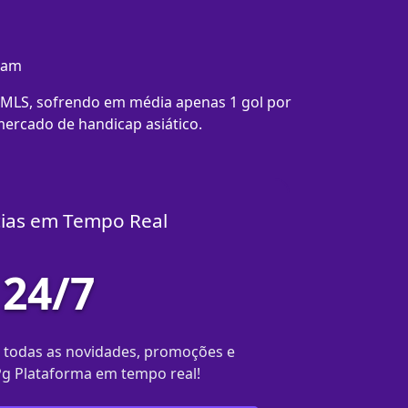
ram
a MLS, sofrendo em média apenas 1 gol por
mercado de handicap asiático.
cias em Tempo Real
24/7
e todas as novidades, promoções e
Pg Plataforma em tempo real!