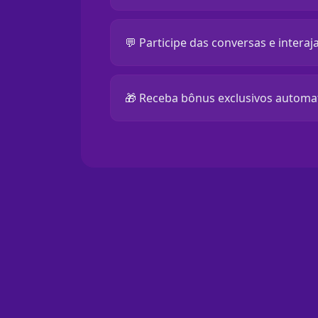
💬 Participe das conversas e interaj
🎁 Receba bônus exclusivos autom