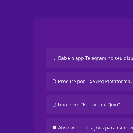
📱 Baixe o app Telegram no seu disp
🔍 Procure por "@57Pg PlataformaOf
👆 Toque em "Entrar" ou "Join"
🔔 Ative as notificações para não p