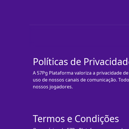
Políticas de Privacida
A 57Pg Plataforma valoriza a privacidade d
uso de nossos canais de comunicação. Todos
nossos jogadores.
Termos e Condições