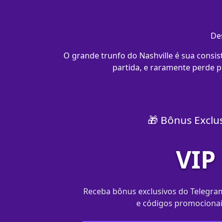
De
O grande trunfo do Nashville é sua consi
partida, e raramente perde p
🎁 Bônus Exclu
VIP
Receba bônus exclusivos do Telegra
e códigos promocionai