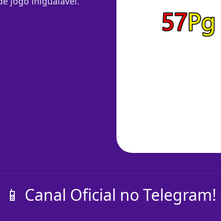
e jogo inigualável.
📱 Canal Oficial no Telegram!