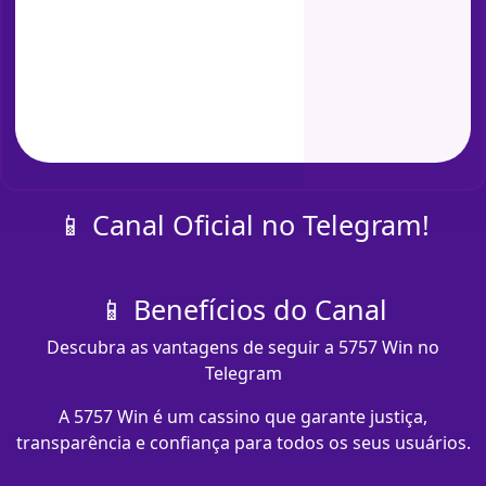
📱 Canal Oficial no Telegram!
📱 Benefícios do Canal
Descubra as vantagens de seguir a 5757 Win no
Telegram
A 5757 Win é um cassino que garante justiça,
transparência e confiança para todos os seus usuários.