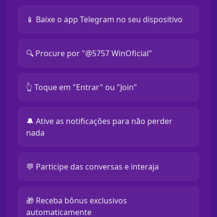
📱 Baixe o app Telegram no seu dispositivo
🔍 Procure por "@5757 WinOficial"
👆 Toque em "Entrar" ou "Join"
🔔 Ative as notificações para não perder
nada
💬 Participe das conversas e interaja
🎁 Receba bônus exclusivos
automaticamente