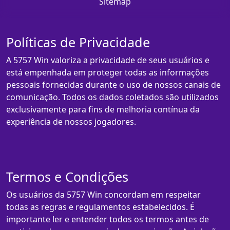
Sitemap
Políticas de Privacidade
A 5757 Win valoriza a privacidade de seus usuários e
está empenhada em proteger todas as informações
pessoais fornecidas durante o uso de nossos canais de
comunicação. Todos os dados coletados são utilizados
exclusivamente para fins de melhoria contínua da
experiência de nossos jogadores.
Termos e Condições
Os usuários da 5757 Win concordam em respeitar
todas as regras e regulamentos estabelecidos. É
importante ler e entender todos os termos antes de