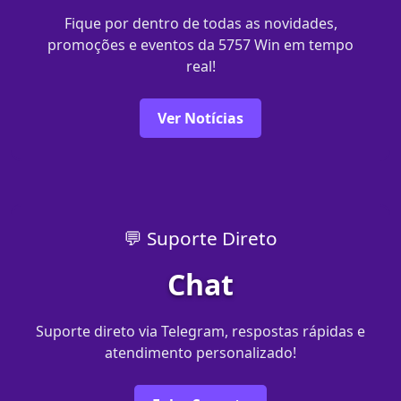
Fique por dentro de todas as novidades,
promoções e eventos da 5757 Win em tempo
real!
Ver Notícias
💬 Suporte Direto
Chat
Suporte direto via Telegram, respostas rápidas e
atendimento personalizado!