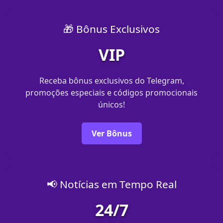
🎁 Bônus Exclusivos
VIP
Receba bônus exclusivos do Telegram,
promoções especiais e códigos promocionais
únicos!
Ver Bônus
📢 Notícias em Tempo Real
24/7