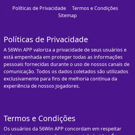
Políticas de Privacidade
Termos e Condições
Sitemap
Políticas de Privacidade
A 56Win APP valoriza a privacidade de seus usuários e
está empenhada em proteger todas as informações
pessoais fornecidas durante o uso de nossos canais de
comunicação. Todos os dados coletados são utilizados
exclusivamente para fins de melhoria contínua da
experiência de nossos jogadores.
Termos e Condições
Os usuários da 56Win APP concordam em respeitar