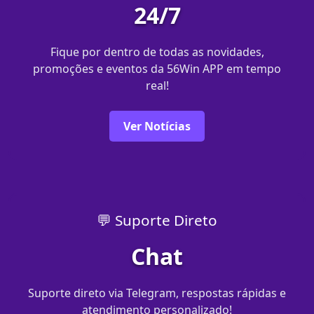
24/7
Fique por dentro de todas as novidades,
promoções e eventos da 56Win APP em tempo
real!
Ver Notícias
💬 Suporte Direto
Chat
Suporte direto via Telegram, respostas rápidas e
atendimento personalizado!