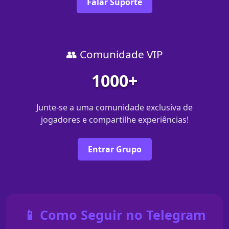
Falar Suporte
👥 Comunidade VIP
1000+
Junte-se a uma comunidade exclusiva de
jogadores e compartilhe experiências!
Entrar Grupo
📱 Como Seguir no Telegram