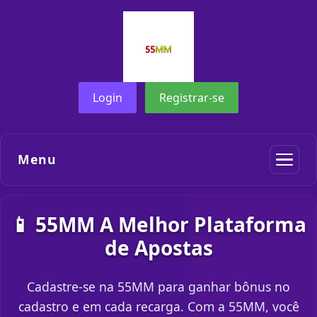
Login
Registrar-se
Menu
📱 55MM A Melhor Plataforma
de Apostas
Cadastre-se na 55MM para ganhar bônus no
cadastro e em cada recarga. Com a 55MM, você