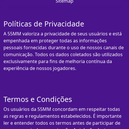
Sitemap
Políticas de Privacidade
A 55MM valoriza a privacidade de seus usuários e está
empenhada em proteger todas as informações
pessoais fornecidas durante o uso de nossos canais de
comunicação. Todos os dados coletados são utilizados
exclusivamente para fins de melhoria contínua da
experiência de nossos jogadores.
Termos e Condições
Os usuários da 55MM concordam em respeitar todas
as regras e regulamentos estabelecidos. É importante
ler e entender todos os termos antes de participar de