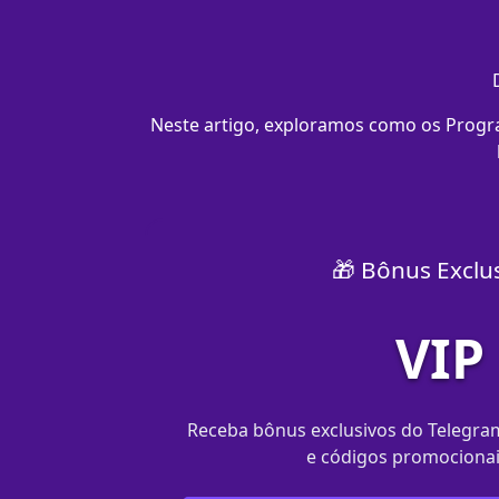
Neste artigo, exploramos como os Progr
🎁 Bônus Exclu
VIP
Receba bônus exclusivos do Telegra
e códigos promocionai