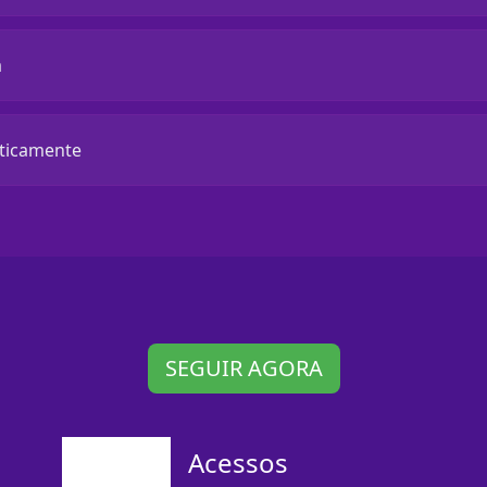
a
aticamente
SEGUIR AGORA
Acessos