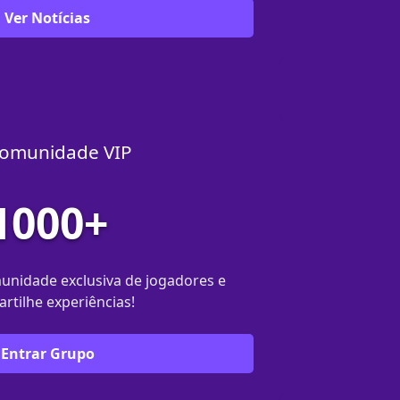
Ver Notícias
Comunidade VIP
1000+
unidade exclusiva de jogadores e
rtilhe experiências!
Entrar Grupo