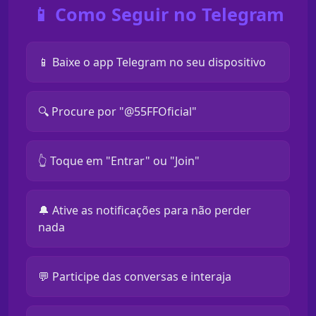
📱 Como Seguir no Telegram
📱 Baixe o app Telegram no seu dispositivo
🔍 Procure por "@55FFOficial"
👆 Toque em "Entrar" ou "Join"
🔔 Ative as notificações para não perder
nada
💬 Participe das conversas e interaja