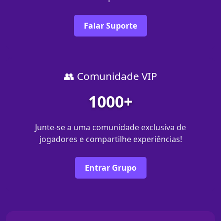
Falar Suporte
👥 Comunidade VIP
1000+
Junte-se a uma comunidade exclusiva de
jogadores e compartilhe experiências!
Entrar Grupo