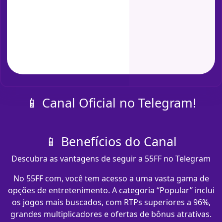
📱 Canal Oficial no Telegram!
📱 Benefícios do Canal
Descubra as vantagens de seguir a 55FF no Telegram
No 55FF com​, você tem acesso a uma vasta gama de
opções de entretenimento. A categoria “Popular” inclui
os jogos mais buscados, com RTPs superiores a 96%,
grandes multiplicadores e ofertas de bônus atrativas.