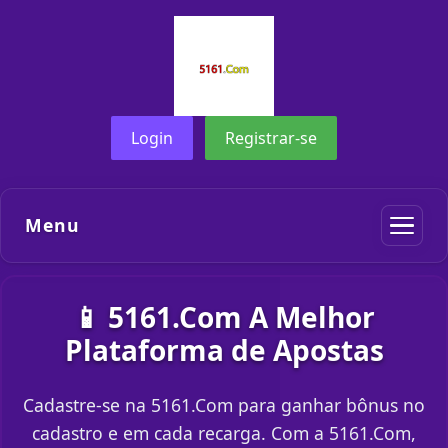
Login
Registrar-se
Menu
📱 5161.Com A Melhor
Plataforma de Apostas
Cadastre-se na 5161.Com para ganhar bônus no
cadastro e em cada recarga. Com a 5161.Com,