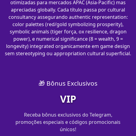
otimizadas para mercados APAC (Asia-Pacific) mas
apreciadas globally. Cada título passa por cultural
consultancy assegurando authentic representation:
color palettes (red/gold symbolizing prosperity),
symbolic animals (tiger força, ox resilience, dragon
power), e numerical significance (8 = wealth, 9 =
longevity) integrated organicamente em game design
sem stereotyping ou appropriation cultural superficial.
🎁 Bônus Exclusivos
VIP
Receba bônus exclusivos do Telegram,
promoções especiais e códigos promocionais
únicos!