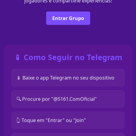
jogadores e compartilhe experiências!
Entrar Grupo
📱 Como Seguir no Telegram
📱 Baixe o app Telegram no seu dispositivo
🔍 Procure por "@5161.ComOficial"
👆 Toque em "Entrar" ou "Join"