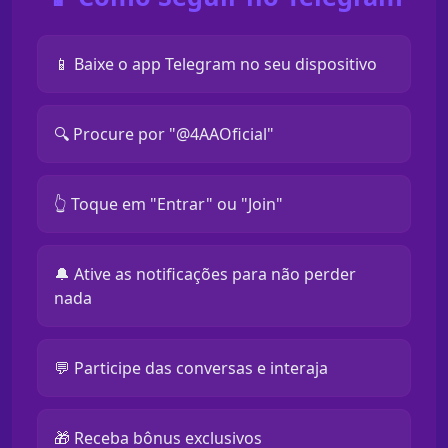
📱 Baixe o app Telegram no seu dispositivo
🔍 Procure por "@4AAOficial"
👆 Toque em "Entrar" ou "Join"
🔔 Ative as notificações para não perder
nada
💬 Participe das conversas e interaja
🎁 Receba bônus exclusivos