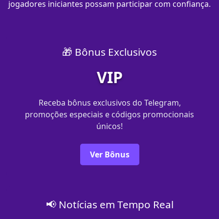
jogadores iniciantes possam participar com confiança.
🎁 Bônus Exclusivos
VIP
Receba bônus exclusivos do Telegram,
promoções especiais e códigos promocionais
únicos!
Ver Bônus
📢 Notícias em Tempo Real