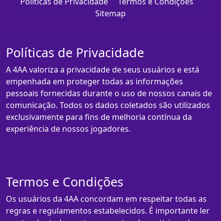
Políticas de Privacidade
Termos e Condições
Sitemap
Políticas de Privacidade
A 4AA valoriza a privacidade de seus usuários e está
empenhada em proteger todas as informações
pessoais fornecidas durante o uso de nossos canais de
comunicação. Todos os dados coletados são utilizados
exclusivamente para fins de melhoria contínua da
experiência de nossos jogadores.
Termos e Condições
Os usuários da 4AA concordam em respeitar todas as
regras e regulamentos estabelecidos. É importante ler