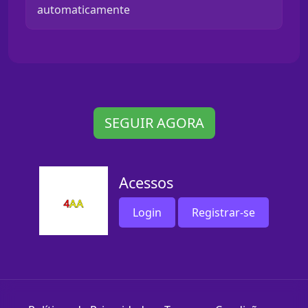
automaticamente
SEGUIR AGORA
Acessos
Login
Registrar-se