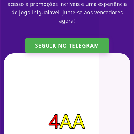
acesso a promoções incríveis e uma experiência
de jogo inigualável. Junte-se aos vencedores
agora!
SEGUIR NO TELEGRAM