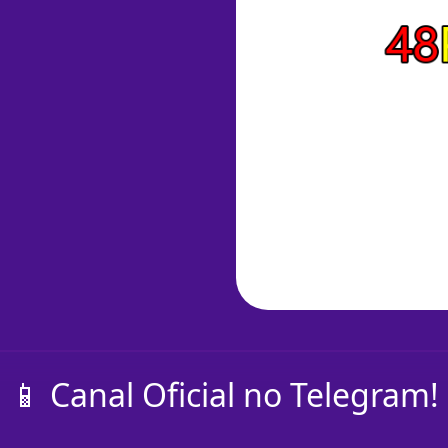
📱 Canal Oficial no Telegram!