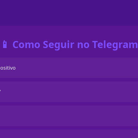
📱 Como Seguir no Telegram
ositivo
"