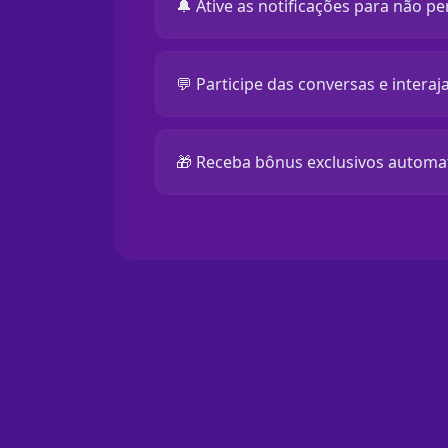
🔔 Ative as notificações para não p
💬 Participe das conversas e interaj
🎁 Receba bônus exclusivos autom