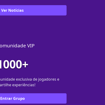
Ver Notícias
Comunidade VIP
1000+
unidade exclusiva de jogadores e
rtilhe experiências!
Entrar Grupo