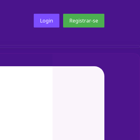
Login
Registrar-se