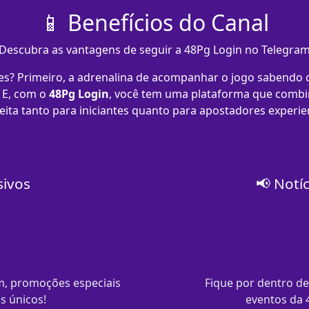
📱 Benefícios do Canal
Descubra as vantagens de seguir a 48Pg Login no Telegra
es? Primeiro, a adrenalina de acompanhar o jogo sabendo q
. E, com o
48Pg Login
, você tem uma plataforma que combin
eita tanto para iniciantes quanto para apostadores experie
sivos
📢 Notí
m, promoções especiais
Fique por dentro d
s únicos!
eventos da 