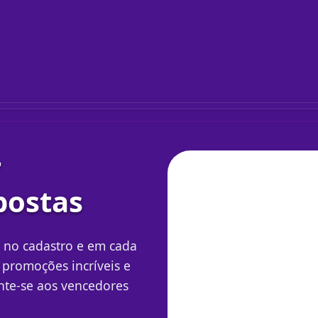
r
postas
 no cadastro e em cada
 promoções incríveis e
unte-se aos vencedores