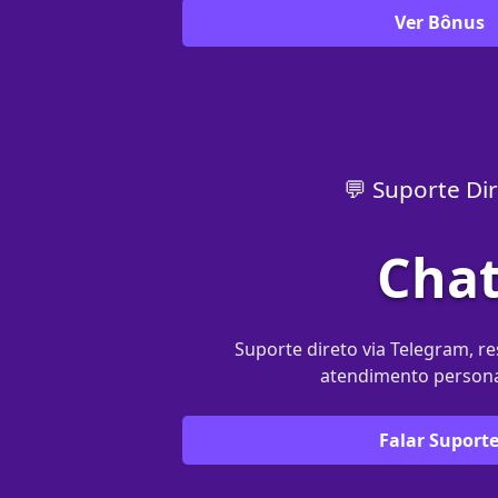
Ver Bônus
💬 Suporte Di
Cha
Suporte direto via Telegram, r
atendimento persona
Falar Suport