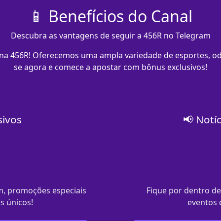
📱 Benefícios do Canal
Descubra as vantagens de seguir a 456R no Telegram
a 456R! Oferecemos uma ampla variedade de esportes, odds
se agora e comece a apostar com bônus exclusivos!
sivos
📢 Notí
m, promoções especiais
Fique por dentro d
s únicos!
eventos 