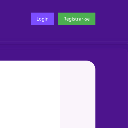
Login
Registrar-se