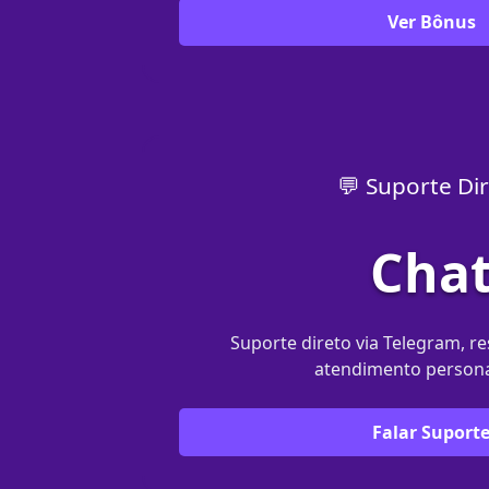
Ver Bônus
💬 Suporte Di
Cha
Suporte direto via Telegram, r
atendimento persona
Falar Suport