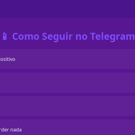
📱 Como Seguir no Telegram
ositivo
erder nada