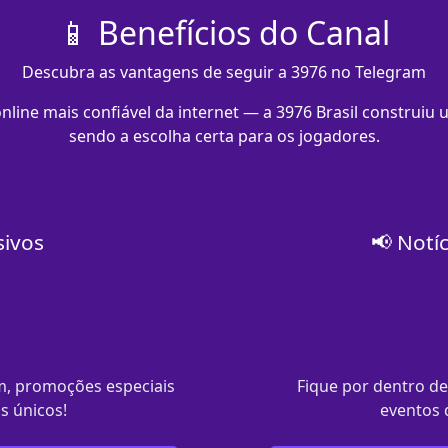
📱 Benefícios do Canal
Descubra as vantagens de seguir a 3976 no Telegram
nline mais confiável da internet — a 3976 Brasil construiu
sendo a escolha certa para os jogadores.
sivos
📢 Notí
m, promoções especiais
Fique por dentro d
s únicos!
eventos 