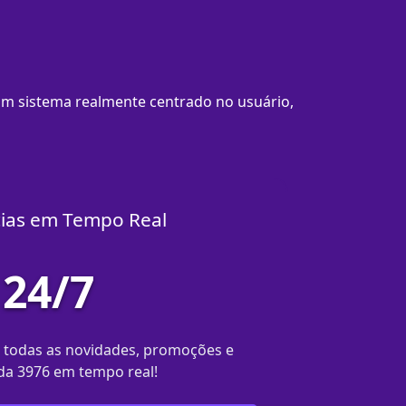
 um sistema realmente centrado no usuário,
cias em Tempo Real
24/7
e todas as novidades, promoções e
da 3976 em tempo real!