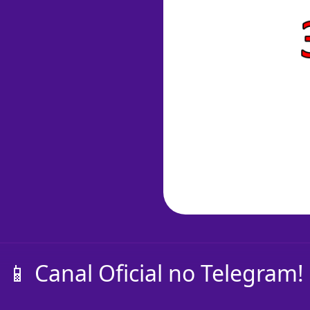
📱 Canal Oficial no Telegram!