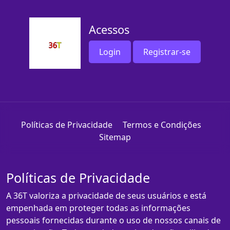
Acessos
Login
Registrar-se
Políticas de Privacidade
Termos e Condições
Sitemap
Políticas de Privacidade
A 36T valoriza a privacidade de seus usuários e está
empenhada em proteger todas as informações
pessoais fornecidas durante o uso de nossos canais de