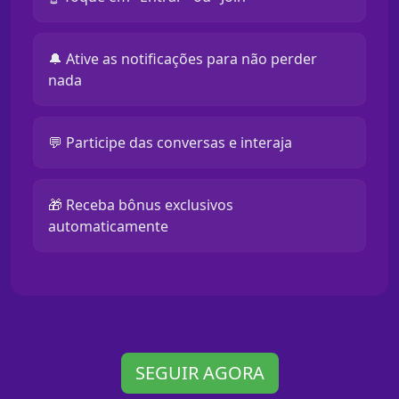
🔔 Ative as notificações para não perder
nada
💬 Participe das conversas e interaja
🎁 Receba bônus exclusivos
automaticamente
SEGUIR AGORA