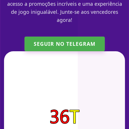
acesso a promoções incríveis e uma experiência
de jogo inigualável. Junte-se aos vencedores
agora!
SEGUIR NO TELEGRAM