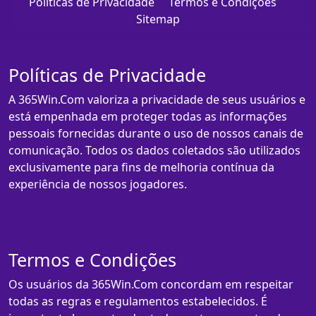
Políticas de Privacidade
Termos e Condições
Sitemap
Políticas de Privacidade
A 365Win.Com valoriza a privacidade de seus usuários e
está empenhada em proteger todas as informações
pessoais fornecidas durante o uso de nossos canais de
comunicação. Todos os dados coletados são utilizados
exclusivamente para fins de melhoria contínua da
experiência de nossos jogadores.
Termos e Condições
Os usuários da 365Win.Com concordam em respeitar
todas as regras e regulamentos estabelecidos. É