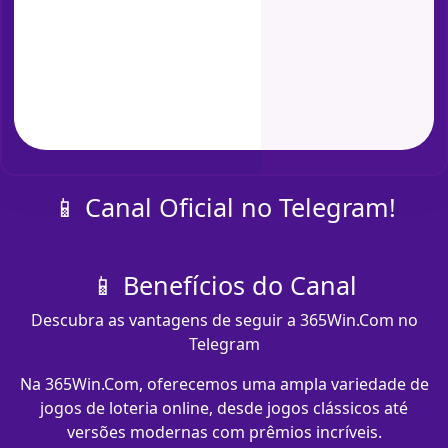
📱 Canal Oficial no Telegram!
📱 Benefícios do Canal
Descubra as vantagens de seguir a 365Win.Com no
Telegram
Na 365Win.Com, oferecemos uma ampla variedade de
jogos de loteria online, desde jogos clássicos até
versões modernas com prêmios incríveis.