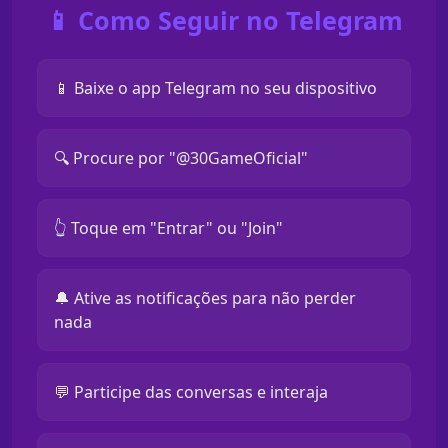
📱 Como Seguir no Telegram
📱 Baixe o app Telegram no seu dispositivo
🔍 Procure por "@30GameOficial"
👆 Toque em "Entrar" ou "Join"
🔔 Ative as notificações para não perder
nada
💬 Participe das conversas e interaja