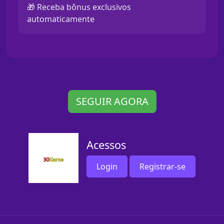
🎁 Receba bônus exclusivos
automaticamente
SEGUIR AGORA
Acessos
Login
Registrar-se