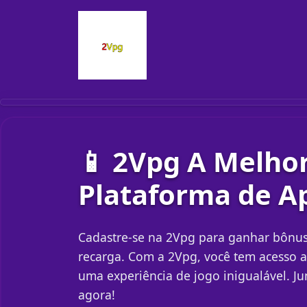
📱 2Vpg A Melho
Plataforma de A
Cadastre-se na 2Vpg para ganhar bônus
recarga. Com a 2Vpg, você tem acesso a
uma experiência de jogo inigualável. J
agora!