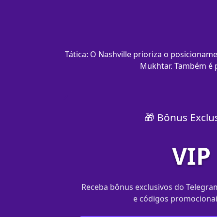
Tática: O Nashville prioriza o posicionam
Mukhtar. Também é p
🎁 Bônus Exclu
VIP
Receba bônus exclusivos do Telegra
e códigos promocionai