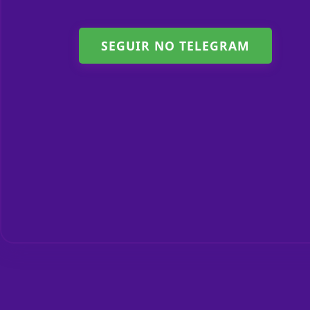
SEGUIR NO TELEGRAM