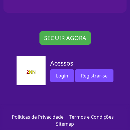
SEGUIR AGORA
Acessos
Login
Registrar-se
Políticas de Privacidade
Termos e Condições
Sitemap