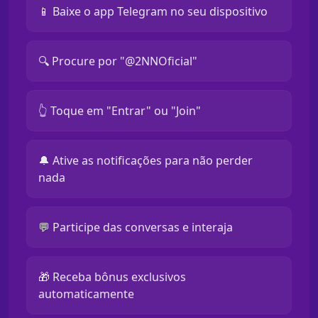
📱 Baixe o app Telegram no seu dispositivo
🔍 Procure por "@2NNOficial"
👆 Toque em "Entrar" ou "Join"
🔔 Ative as notificações para não perder
nada
💬 Participe das conversas e interaja
🎁 Receba bônus exclusivos
automaticamente