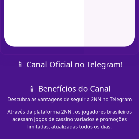
📱 Canal Oficial no Telegram!
📱 Benefícios do Canal
Descubra as vantagens de seguir a 2NN no Telegram
Através da plataforma 2NN , os jogadores brasileiros
acessam jogos de cassino variados e promoções
limitadas, atualizadas todos os dias.