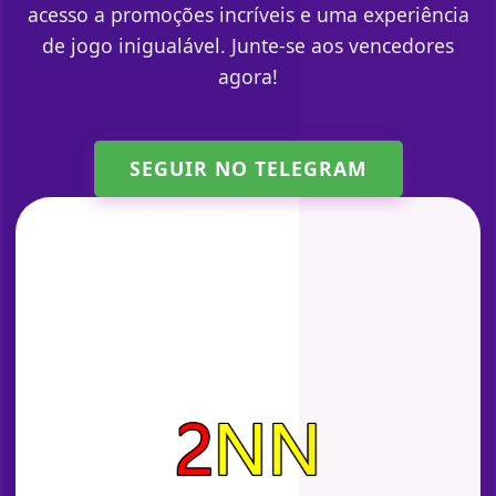
acesso a promoções incríveis e uma experiência
de jogo inigualável. Junte-se aos vencedores
agora!
SEGUIR NO TELEGRAM