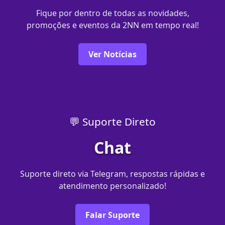
Fique por dentro de todas as novidades,
promoções e eventos da 2NN em tempo real!
Ver Notícias
💬 Suporte Direto
Chat
Suporte direto via Telegram, respostas rápidas e
atendimento personalizado!
Falar Suporte