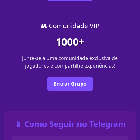
👥 Comunidade VIP
1000+
Junte-se a uma comunidade exclusiva de
jogadores e compartilhe experiências!
Entrar Grupo
📱 Como Seguir no Telegram