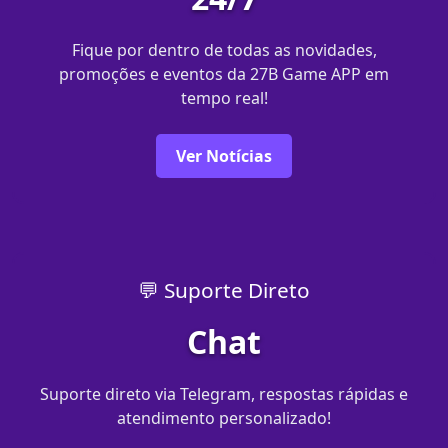
Fique por dentro de todas as novidades,
promoções e eventos da 27B Game APP em
tempo real!
Ver Notícias
💬 Suporte Direto
Chat
Suporte direto via Telegram, respostas rápidas e
atendimento personalizado!