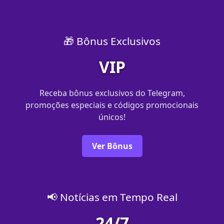
🎁 Bônus Exclusivos
VIP
Receba bônus exclusivos do Telegram,
promoções especiais e códigos promocionais
únicos!
Ver Bônus
📢 Notícias em Tempo Real
24/7