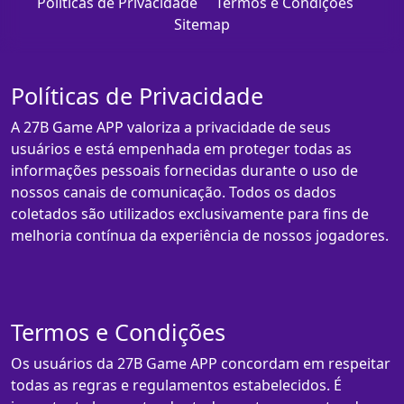
Políticas de Privacidade
Termos e Condições
Sitemap
Políticas de Privacidade
A 27B Game APP valoriza a privacidade de seus
usuários e está empenhada em proteger todas as
informações pessoais fornecidas durante o uso de
nossos canais de comunicação. Todos os dados
coletados são utilizados exclusivamente para fins de
melhoria contínua da experiência de nossos jogadores.
Termos e Condições
Os usuários da 27B Game APP concordam em respeitar
todas as regras e regulamentos estabelecidos. É