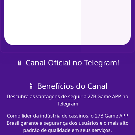
📱 Canal Oficial no Telegram!
📱 Benefícios do Canal
Descubra as vantagens de seguir a 27B Game APP no
Telegram
Como líder da indústria de cassinos, o 27B Game APP
Brasil garante a segurança dos usuários e o mais alto
padrão de qualidade em seus serviços.